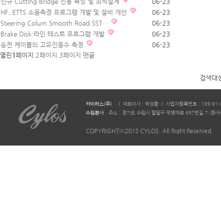
신규 Cutting Bridge 진동 특성 및 최적설계
06-23
HF, ETTS 소음측정 프로그램 개발 및 설비 개선
06-23
Steering Colum Smooth Road SST…
06-23
Brake Disk 라인 테스트 프로그램 개발
06-23
송전 케이블의 고유진동수 측정
06-23
열린
1
페이지
2
페이지
3
페이지
맨끝
검색대
싸이러스(주)
ㅣ 대표이사 : 박성환 ㅣ 사업자등록번호 : 135-81-
수원본사
주소 : 경기도 수원시 팔달구 덕영대로 697번길 7 (화서동 644-2)
COPYRIGHTⓒ2015 CYLOS. All Right Reserved.