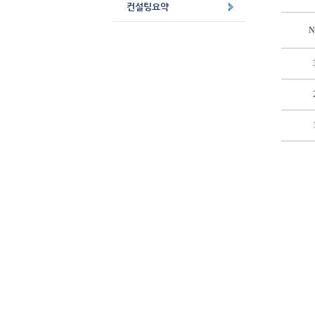
컨설팅요약
N