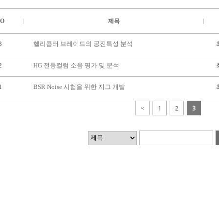
O
제목
3
헬리콥터 브레이드의 공진특성 분석
2
HG 전동컬럼 소음 평가 및 분석
1
BSR Noise 시험을 위한 지그 개발
1
2
3