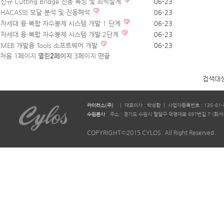
신규 Cutting Bridge 진동 특성 및 최적설계
06-23
HACAS의 모달 분석 및 진동해석
06-23
차세대 융·복합 자수봉제 시스템 개발 1 단계
06-23
차세대 융·복합 자수봉제 시스템 개발 2단계
06-23
MEB 개발용 Tools 소프트웨어 개발
06-23
처음
1
페이지
열린
2
페이지
3
페이지
맨끝
검색대
싸이러스(주)
ㅣ 대표이사 : 박성환 ㅣ 사업자등록번호 : 135-81-
수원본사
주소 : 경기도 수원시 팔달구 덕영대로 697번길 7 (화서동 644-2)
COPYRIGHTⓒ2015 CYLOS. All Right Reserved.