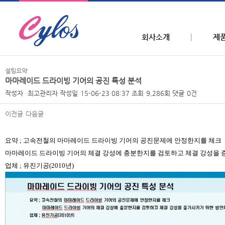
회사소개
제
설팅요약
마마레이드 드라이빙 기어의 공진 특성 분석
작성자
최고관리자
작성일
15-06-23 08:37
조회
9,286회
댓글
0건
이전글
다음글
본문
요약
;
고속전철의
마마레이드
드라이빙
기어의 공진문제에 안정한지를 체크
마
마레이드
드라이빙
기어의 체결 강성에 충분한지를 검토하고 체결 강성을 
업체
;
유진기
공
(2010
년
)