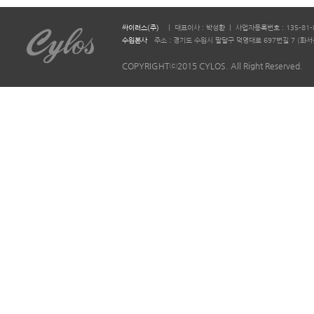
싸이러스(주)
ㅣ 대표이사 : 박성환 ㅣ 사업자등록번호 : 135-81-
수원본사
주소 : 경기도 수원시 팔달구 덕영대로 697번길 7 (화서동 644-2)
COPYRIGHTⓒ2015 CYLOS. All Right Reserved.