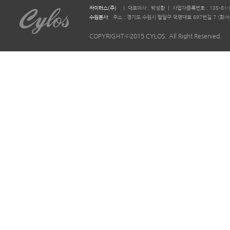
싸이러스(주)
ㅣ 대표이사 : 박성환 ㅣ 사업자등록번호 : 135-81-
수원본사
주소 : 경기도 수원시 팔달구 덕영대로 697번길 7 (화서동 644-2)
COPYRIGHTⓒ2015 CYLOS. All Right Reserved.