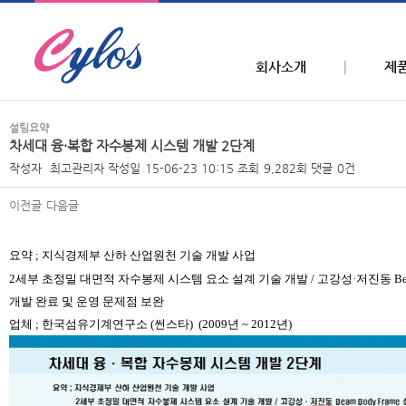
회사소개
제
설팅요약
차세대 융·복합 자수봉제 시스템 개발 2단계
작성자
최고관리자
작성일
15-06-23 10:15
조회
9,282회
댓글
0건
이전글
다음글
본문
요약
;
지식경제부 산하 산업원천 기술 개발 사업
2
세부 초정밀 대면적 자수봉제 시스템 요소 설계 기술 개발
/
고강성
·
저진동
B
개발 완료 및 운영 문제점 보완
업체
;
한국섬유기계연구
소
(
썬스
타
)
(2009
년
~ 2012
년
)