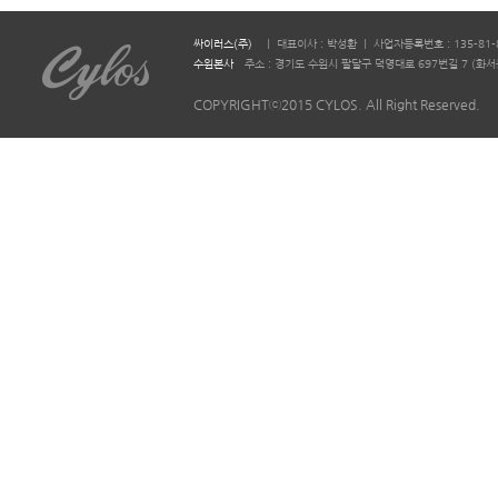
싸이러스(주)
ㅣ 대표이사 : 박성환 ㅣ 사업자등록번호 : 135-81-
수원본사
주소 : 경기도 수원시 팔달구 덕영대로 697번길 7 (화서동 644-2)
COPYRIGHTⓒ2015 CYLOS. All Right Reserved.