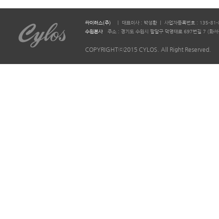
싸이러스(주)
ㅣ 대표이사 : 박성환 ㅣ 사업자등록번호 : 135-81-
수원본사
주소 : 경기도 수원시 팔달구 덕영대로 697번길 7 (화서동 644-2)
COPYRIGHTⓒ2015 CYLOS. All Right Reserved.