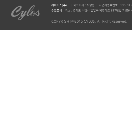
싸이러스(주)
ㅣ 대표이사 : 박성환 ㅣ 사업자등록번호 : 135-81-
수원본사
주소 : 경기도 수원시 팔달구 덕영대로 697번길 7 (화서동 644-2)
COPYRIGHTⓒ2015 CYLOS. All Right Reserved.