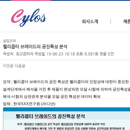
회사소개
제
설팅요약
헬리콥터 브레이드의 공진특성 분석
작성자
최고관리자
작성일
15-06-23 10:18
조회
9,581회
댓글
0건
이전글
다음글
본문
요약
;
헬리콥더
브레이드의
공진 특성은
헬리콥더의
안정성에 대한이 중요한
설계단계에서 해석을 거친 후 제품이 완성되면
모달
시험에 의하여 공진특성을
해석
-
시험의 상관관계 분석을
모달
공진 특성은 데이터 확보
업체
;
한국
XXX
연구원
(2012
년
)