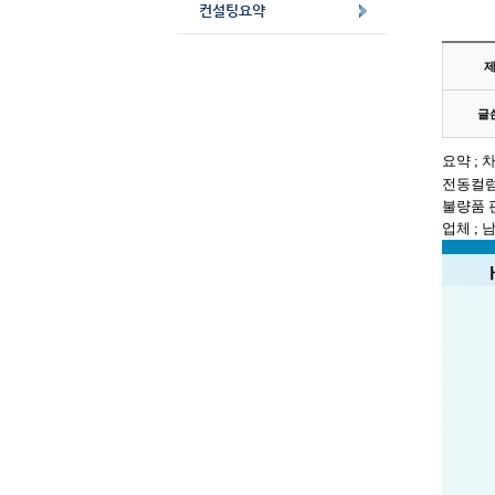
컨설팅요약
글
요약
;
차
전동컬
불량품 
업체
;