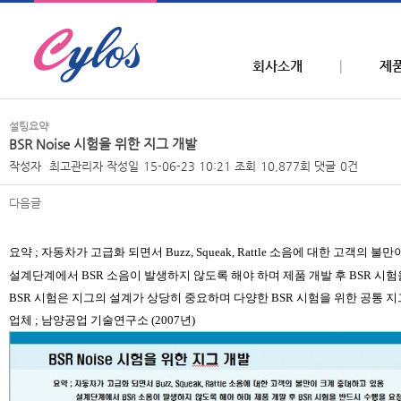
회사소개
제
설팅요약
BSR Noise 시험을 위한 지그 개발
작성자
최고관리자
작성일
15-06-23 10:21
조회
10,877회
댓글
0건
다음글
본문
요약
;
자동차가 고급화 되면서
Buzz, Squeak, Rattle
소음에 대한 고객의 불만
설계단계에서
BSR
소음이 발생하지 않도록 해야 하며 제품 개발 후
BSR
시험
BSR
시험은
지그의
설계가 상당히 중요하며 다양한
BSR
시험을 위한 공통
지
업체
;
남양공업 기술연구소
(2007
년
)