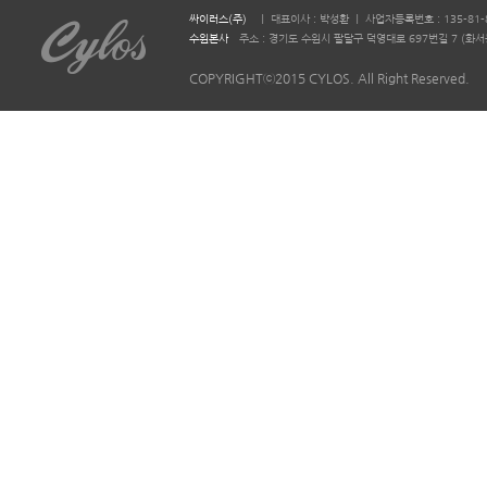
싸이러스(주)
ㅣ 대표이사 : 박성환 ㅣ 사업자등록번호 : 135-81-
수원본사
주소 : 경기도 수원시 팔달구 덕영대로 697번길 7 (화서동 644-2)
COPYRIGHTⓒ2015 CYLOS. All Right Reserved.