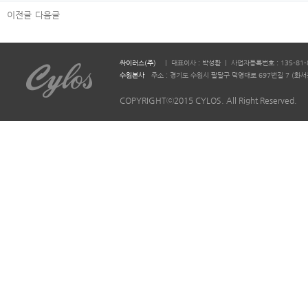
이전글
다음글
싸이러스(주)
ㅣ 대표이사 : 박성환 ㅣ 사업자등록번호 : 135-81-
수원본사
주소 : 경기도 수원시 팔달구 덕영대로 697번길 7 (화서동 644-2)
COPYRIGHTⓒ2015 CYLOS. All Right Reserved.