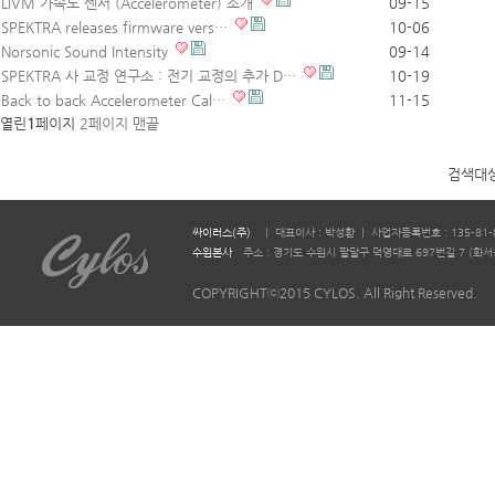
LIVM 가속도 센서 (Accelerometer) 소개
09-15
SPEKTRA releases firmware vers…
10-06
Norsonic Sound Intensity
09-14
SPEKTRA 사 교정 연구소 : 전기 교정의 추가 D…
10-19
Back to back Accelerometer Cal…
11-15
열린
1
페이지
2
페이지
맨끝
검색대
싸이러스(주)
ㅣ 대표이사 : 박성환 ㅣ 사업자등록번호 : 135-81-
수원본사
주소 : 경기도 수원시 팔달구 덕영대로 697번길 7 (화서동 644-2)
COPYRIGHTⓒ2015 CYLOS. All Right Reserved.