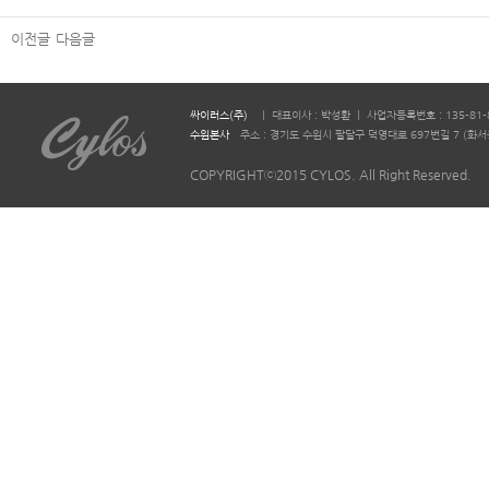
이전글
다음글
싸이러스(주)
ㅣ 대표이사 : 박성환 ㅣ 사업자등록번호 : 135-81-
수원본사
주소 : 경기도 수원시 팔달구 덕영대로 697번길 7 (화서동 644-2)
COPYRIGHTⓒ2015 CYLOS. All Right Reserved.