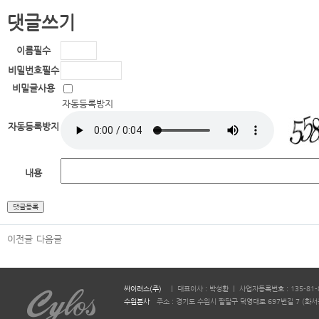
댓글쓰기
이름
필수
비밀번호
필수
비밀글사용
자동등록방지
자동등록방지
내용
이전글
다음글
싸이러스(주)
ㅣ 대표이사 : 박성환 ㅣ 사업자등록번호 : 135-81-
수원본사
주소 : 경기도 수원시 팔달구 덕영대로 697번길 7 (화서동 644-2)