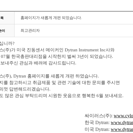
홈페이지가 새롭게 개편 되었습니다.
제목
최고관리자
쓴이
니까? ​
스
(
주
)
가 미국 진동센서 메이커인
Dytran Instrument Inc
사와
년
07
월 한국총판대리점을 시작한지 벌써
3
년이 되었습니다
.
 보내주신 관심과 배려에 감사드립니다
.
스
(
주
), Dytran
홈페이지를 새롭게 개편 하였습니다
.
지를 참고하시고 취급제품 및 관련 기술에 대한 문의를 주시면
의껏 답변해드리겠습니다
.
도 많은 관심 부탁드리며 시원한 웃음으로 행복한
6
월 보내세요
.
싸이러스
(
주
):
www.cylo
한국
Dytran:
www.dytran
미국
Dytran:
www.dytra