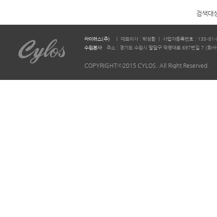
검색대
싸이러스(주)
ㅣ 대표이사 : 박성환 ㅣ 사업자등록번호 : 135-81-
수원본사
주소 : 경기도 수원시 팔달구 덕영대로 697번길 7 (화서동 644-2)
COPYRIGHTⓒ2015 CYLOS. All Right Reserved.