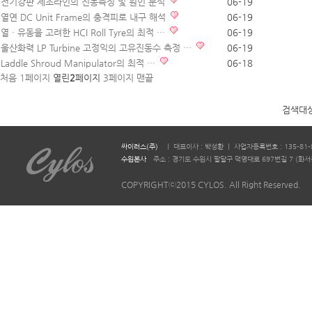
전기강판 제조라인의 진동측정 및 원인 분석
06-19
열연 DC Unit Frame의 충격피로 내구 해석
06-19
열 · 유동을 고려한 HCI Roll Tyre의 최적 …
06-19
울산화력 LP Turbine 고정익의 고유진동수 측정 …
06-19
Laddle Shroud Manipulator의 최적 …
06-18
처음
1
페이지
열린
2
페이지
3
페이지
맨끝
검색대
싸이러스(주)
ㅣ 대표이사 : 박성환 ㅣ 사업자등록번호 : 135-81-
수원본사
주소 : 경기도 수원시 팔달구 덕영대로 697번길 7 (화서동 644-2)
COPYRIGHTⓒ2015 CYLOS. All Right Reserved.